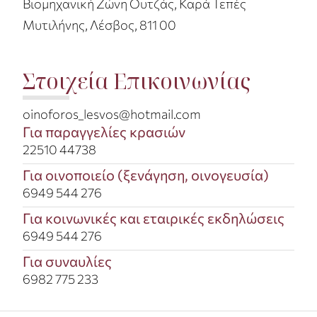
Βιομηχανική Ζώνη Ουτζάς, Καρά Τεπές
Μυτιλήνης, Λέσβος, 811 00
Στοιχεία Επικοινωνίας
oinoforos_lesvos@hotmail.com​
Για παραγγελίες κρασιών
22510 44738​
Για οινοποιείο (ξενάγηση, οινογευσία)​
6949 544 276
Για κοινωνικές και εταιρικές εκδηλώσεις​
6949 544 276
Για συναυλίες​
6982 775 233​