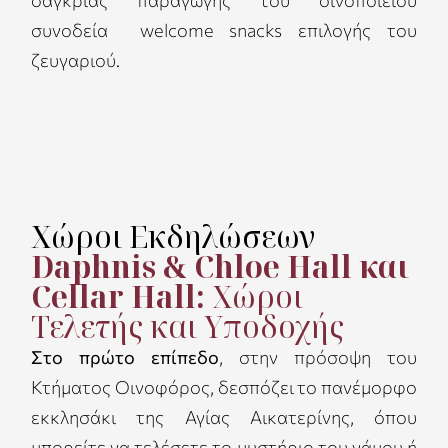
σαγκριάς παραγωγής του οινοποιείου
συνοδεία welcome snacks επιλογής του
ζευγαριού.
Χώροι Εκδηλώσεων
Daphnis & Chloe Hall και
Cellar Hall:
Χώροι
Τελετής και Υποδοχής
Στο πρώτο επίπεδο
, στην πρόσοψη του
Κτήματος Οινοφόρος, δεσπόζει το πανέμορφο
εκκλησάκι της Αγίας Αικατερίνης, όπου
μπορείτε να τελέσετε το μυστήριο του γάμου ή