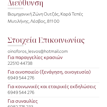
Διεύθυνση
Βιομηχανική Ζώνη Ουτζάς, Καρά Τεπές
Μυτιλήνης, Λέσβος, 811 00
Στοιχεία Επικοινωνίας
oinoforos_lesvos@hotmail.com​
Για παραγγελίες κρασιών
22510 44738​
Για οινοποιείο (ξενάγηση, οινογευσία)​
6949 544 276
Για κοινωνικές και εταιρικές εκδηλώσεις​
6949 544 276
Για συναυλίες​
6982 775 233​