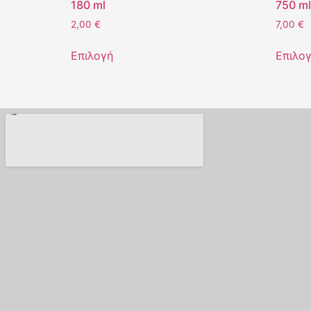
180 ml
750 ml
2,00
€
7,00
€
Επιλογή
Επιλο