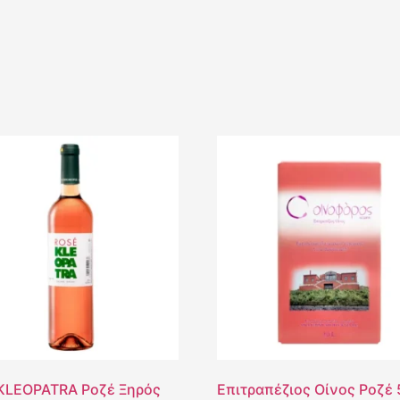
KLEOPATRA Ροζέ Ξηρός
Επιτραπέζιος Οίνος Ροζέ 5