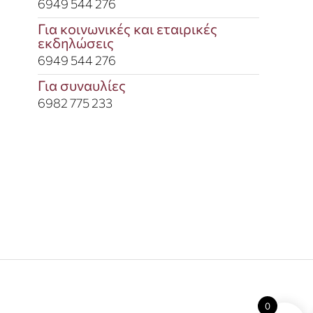
6949 544 276
Για κοινωνικές και εταιρικές
εκδηλώσεις​
6949 544 276
Για συναυλίες​
6982 775 233​
0